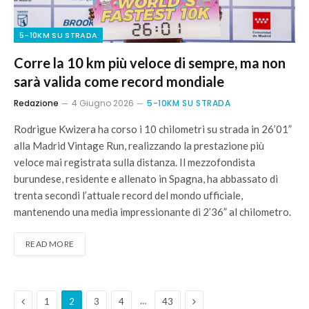
5-10KM SU STRADA
Corre la 10 km più veloce di sempre, ma non
sarà valida come record mondiale
Redazione
4 Giugno 2026
5-10KM SU STRADA
Rodrigue Kwizera ha corso i 10 chilometri su strada in 26’01”
alla Madrid Vintage Run, realizzando la prestazione più
veloce mai registrata sulla distanza. Il mezzofondista
burundese, residente e allenato in Spagna, ha abbassato di
trenta secondi l’attuale record del mondo ufficiale,
mantenendo una media impressionante di 2’36” al chilometro.
READ MORE
Previous
Next
…
1
2
3
4
43