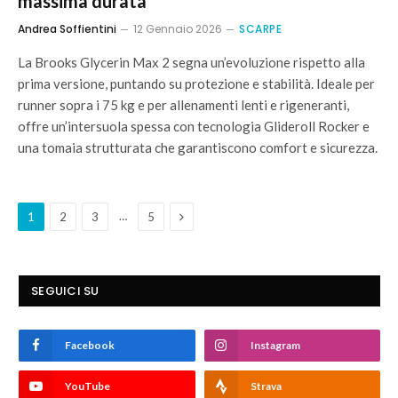
massima durata
Andrea Soffientini
12 Gennaio 2026
SCARPE
La Brooks Glycerin Max 2 segna un’evoluzione rispetto alla
prima versione, puntando su protezione e stabilità. Ideale per
runner sopra i 75 kg e per allenamenti lenti e rigeneranti,
offre un’intersuola spessa con tecnologia Glideroll Rocker e
una tomaia strutturata che garantiscono comfort e sicurezza.
Next
…
1
2
3
5
SEGUICI SU
Facebook
Instagram
YouTube
Strava