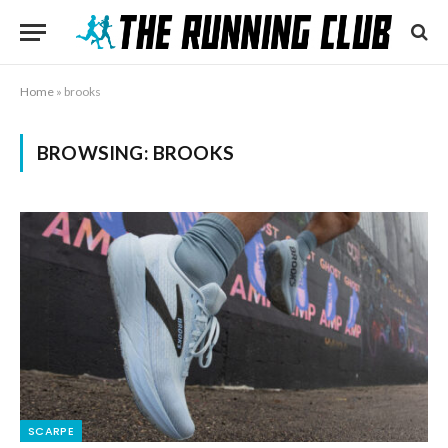
Home
»
brooks
BROWSING:
BROOKS
SCARPE