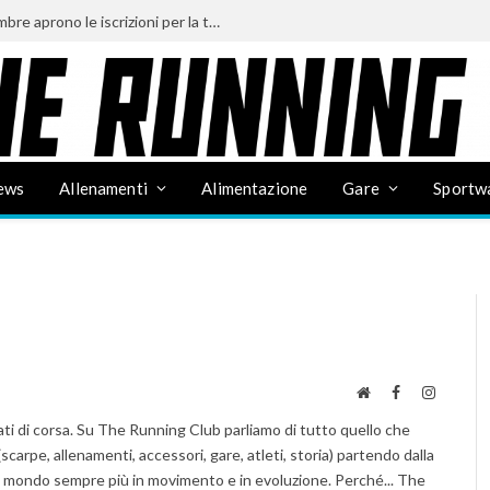
Mezza Maratona d’Italia 2027: a settembre aprono le iscrizioni per la terza edizione, disponibili solo 10.000 pettorali
ews
Allenamenti
Alimentazione
Gare
Sportw
Website
Facebook
Instagra
ati di corsa. Su The Running Club parliamo di tutto quello che
carpe, allenamenti, accessori, gare, atleti, storia) partendo dalla
 mondo sempre più in movimento e in evoluzione. Perché... The