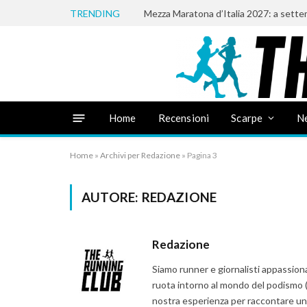
TRENDING
Home
Recensioni
Scarpe
N
Home
»
Archivi per Redazione
»
Pagina 3
AUTORE:
REDAZIONE
Redazione
Siamo runner e giornalisti appassion
ruota intorno al mondo del podismo (s
nostra esperienza per raccontare un