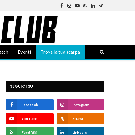
Facebook
Instagram
YouTube
RSS
LinkedIn
Telegram
atch
Eventi
Trova la tua scarpa
SEGUICI SU
Facebook
Instagram
m
YouTube
Strava
Feed RSS
LinkedIn