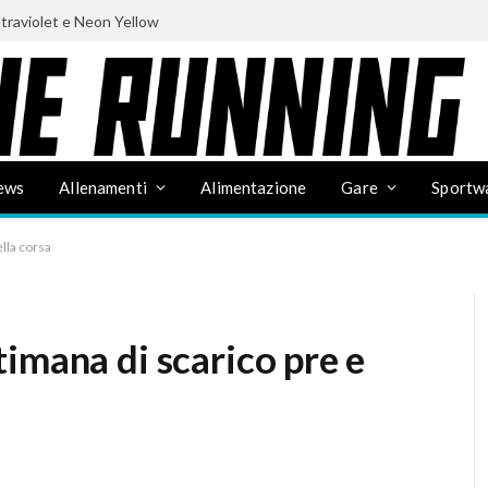
ltraviolet e Neon Yellow
ews
Allenamenti
Alimentazione
Gare
Sportw
lla corsa
imana di scarico pre e