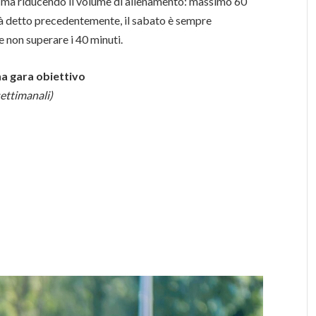
to ma riducendo il volume di allenamento: massimo 60
già detto precedentemente, il sabato è sempre
e non superare i 40 minuti.
na gara obiettivo
settimanali)