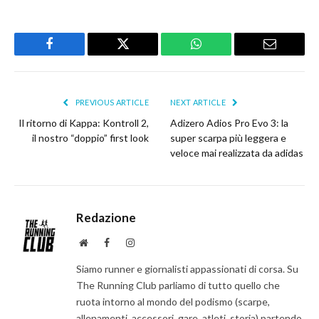
Facebook
Twitter
WhatsApp
Email
PREVIOUS ARTICLE
NEXT ARTICLE
Il ritorno di Kappa: Kontroll 2,
Adizero Adios Pro Evo 3: la
il nostro “doppio” first look
super scarpa più leggera e
veloce mai realizzata da adidas
Redazione
Website
Facebook
Instagram
Siamo runner e giornalisti appassionati di corsa. Su
The Running Club parliamo di tutto quello che
ruota intorno al mondo del podismo (scarpe,
allenamenti, accessori, gare, atleti, storia) partendo