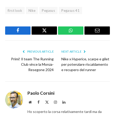
first look
Nike
Pegasus
Pegasus 41
Facebook
Twitter
WhatsApp
Email
PREVIOUS ARTICLE
NEXT ARTICLE
Primi! Il team The Running
Nike x Hyperice, scarpe e gilet
Club vince la Monza-
per potenziare riscaldamento
Resegone 2024
e recupero del runner
Paolo Corsini
Website
Facebook
X
Instagram
LinkedIn
(Twitter)
Ho scoperto la corsa relativamente tardi ma da