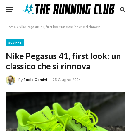
Home
»
Nike Pegasus 41, first look: un classico che si rinnova
SCARPE
Nike Pegasus 41, first look: un
classico che si rinnova
By
Paolo Corsini
25 Giugno 2024