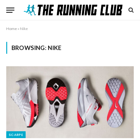
Home
»
Nike
BROWSING:
NIKE
SCARPE