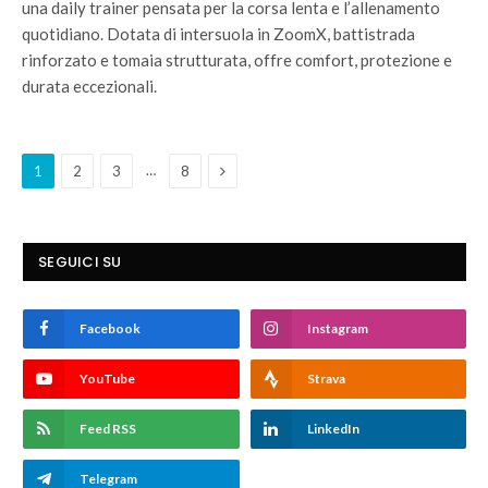
una daily trainer pensata per la corsa lenta e l’allenamento
quotidiano. Dotata di intersuola in ZoomX, battistrada
rinforzato e tomaia strutturata, offre comfort, protezione e
durata eccezionali.
Next
…
1
2
3
8
SEGUICI SU
Facebook
Instagram
YouTube
Strava
Feed RSS
LinkedIn
Telegram