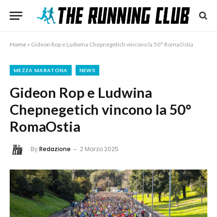
Home
»
Gideon Rop e Ludwina Chepnegetich vincono la 50° RomaOstia
MEZZA MARATONA
NEWS
Gideon Rop e Ludwina
Chepnegetich vincono la 50°
RomaOstia
By
Redazione
2 Marzo 2025