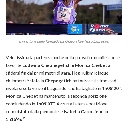
Il vincitore della RomaOstia Gideon Rop (foto Lapresse)
Velocissima la partenza anche nella prova femminile, con le
favorite
Ludwina Chepnegetich e Monica Chebet
a
sfidarsi fin dai primi metri di gara. Negli ultimi cinque
chilometri è stata la
Chepngetich
ha forzare il ritmo e ad
involarsi sola verso il traguardo, che ha tagliato in
1h08’20″
.
Monica Chebet
ha mantenuto la seconda posizione
concludendo in
1h09’07″
. Azzurra la terza posizione,
conquistata dalla piemontese
Isabella Caposieno
in
1h16’46″
.