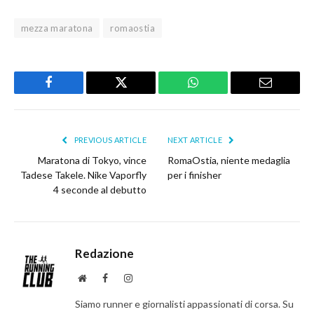
mezza maratona
romaostia
Facebook
Twitter
WhatsApp
Email
PREVIOUS ARTICLE
NEXT ARTICLE
Maratona di Tokyo, vince
RomaOstia, niente medaglia
Tadese Takele. Nike Vaporfly
per i finisher
4 seconde al debutto
Redazione
Website
Facebook
Instagram
Siamo runner e giornalisti appassionati di corsa. Su