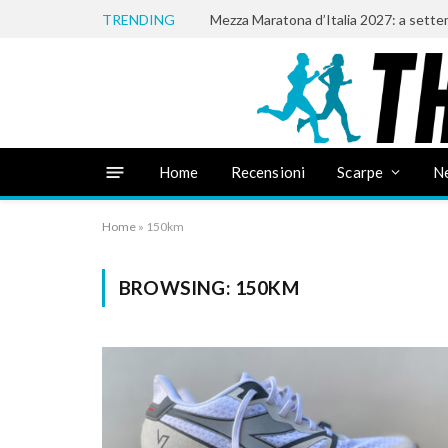
TRENDING
Home
Recensioni
Scarpe
N
Home
»
150km
BROWSING:
150KM