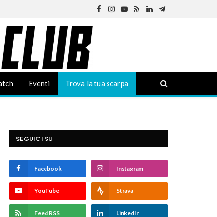
Facebook
Instagram
YouTube
RSS
LinkedIn
Telegram
atch
Eventi
Trova la tua scarpa
SEGUICI SU
Facebook
Instagram
YouTube
Strava
Feed RSS
LinkedIn