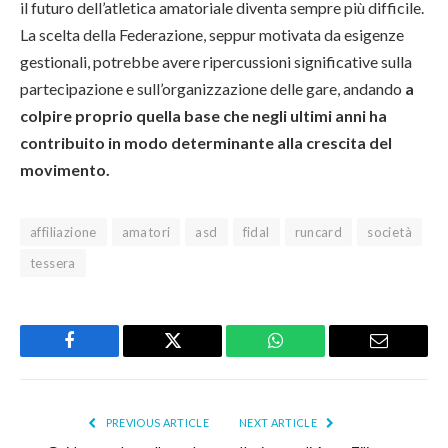
il futuro dell’atletica amatoriale diventa sempre più difficile.
La scelta della Federazione, seppur motivata da esigenze
gestionali, potrebbe avere ripercussioni significative sulla
partecipazione e sull’organizzazione delle gare, andando
a
colpire proprio quella base che negli ultimi anni ha
contribuito in modo determinante alla crescita del
movimento.
affiliazione
amatori
asd
fidal
runcard
società
tessera
Facebook
Twitter
WhatsApp
Email
PREVIOUS ARTICLE
NEXT ARTICLE