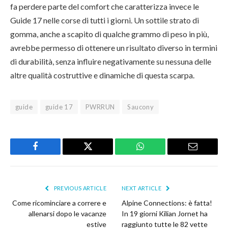
fa perdere parte del comfort che caratterizza invece le
Guide 17 nelle corse di tutti i giorni. Un sottile strato di
gomma, anche a scapito di qualche grammo di peso in più,
avrebbe permesso di ottenere un risultato diverso in termini
di durabilità, senza influire negativamente su nessuna delle
altre qualità costruttive e dinamiche di questa scarpa.
guide
guide 17
PWRRUN
Saucony
Facebook
Twitter
WhatsApp
Email
PREVIOUS ARTICLE
NEXT ARTICLE
Come ricominciare a correre e
Alpine Connections: è fatta!
allenarsi dopo le vacanze
In 19 giorni Kilian Jornet ha
estive
raggiunto tutte le 82 vette