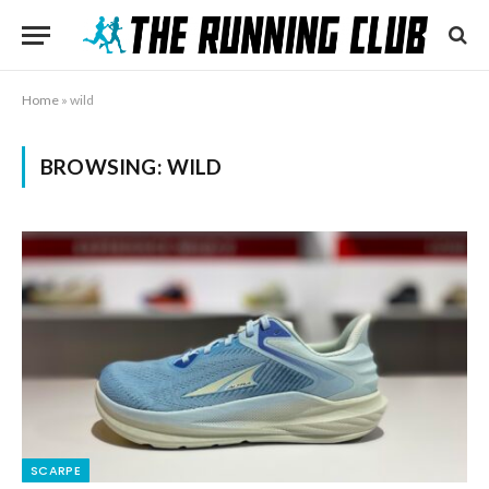
Home
»
wild
BROWSING:
WILD
SCARPE