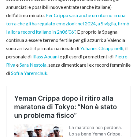
annunciati e possibili nuove entrate (anche italiane)
dell’ultimo minuto.
Per Crippa sarà anche un ritorno in una
terra che gli ha regalato emozioni: nel 2024, a Siviglia, firmò
l’allora record italiano in 2h06’06”.
E proprio la Spagna
continua a essere terreno fertile per gli azzurri: a Valencia
sono arrivati il primato nazionale di
Yohanes Chiappinelli
, il
personale di
Iliass Aouani
e gli esordi promettenti di
Pietro
Riva
e
Sara Nestola
, senza dimenticare l’ex record femminile
di
Sofiia Yaremchuk
.