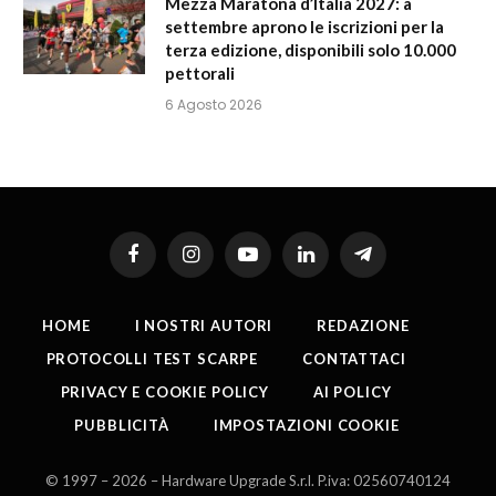
Mezza Maratona d’Italia 2027: a
settembre aprono le iscrizioni per la
terza edizione, disponibili solo 10.000
pettorali
6 Agosto 2026
Facebook
Instagram
YouTube
LinkedIn
Telegram
HOME
I NOSTRI AUTORI
REDAZIONE
PROTOCOLLI TEST SCARPE
CONTATTACI
PRIVACY E COOKIE POLICY
AI POLICY
PUBBLICITÀ
IMPOSTAZIONI COOKIE
© 1997 – 2026 – Hardware Upgrade S.r.l. P.iva: 02560740124