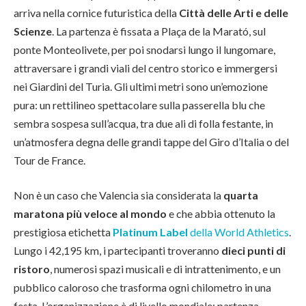
arriva nella cornice futuristica della
Città delle Arti e delle
Scienze
. La partenza è fissata a Plaça de la Marató, sul
ponte Monteolivete, per poi snodarsi lungo il lungomare,
attraversare i grandi viali del centro storico e immergersi
nei Giardini del Turia. Gli ultimi metri sono un’emozione
pura: un rettilineo spettacolare sulla passerella blu che
sembra sospesa sull’acqua, tra due ali di folla festante, in
un’atmosfera degna delle grandi tappe del Giro d’Italia o del
Tour de France.
Non è un caso che Valencia sia considerata la
quarta
maratona più veloce al mondo
e che abbia ottenuto la
prestigiosa etichetta
Platinum Label
della World Athletics
.
Lungo i 42,195 km, i partecipanti troveranno
dieci punti di
ristoro
, numerosi spazi musicali e di intrattenimento, e un
pubblico caloroso che trasforma ogni chilometro in una
festa. L’organizzazione è di livello mondiale: partenza