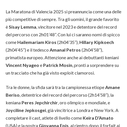
La Maratona di Valencia 2025 si preannuncia come una delle
più competitive di sempre. Tra gli uomini, il grande favorito
è
Sisay Lemma
, vincitore nel 2023 e detentore del record
del percorso con 2h01’48”. Con lui ci saranno nomi di spicco
come
Hailemariam Kiros
(2h04’35”),
Hillary Kipkoech
(2h04’45”) e il tedesco
Amanal Petros
(2h04’58”),
primatista europeo. Attenzione anche ai debuttanti keniani
Vincent Nyageo
e
Patrick Mosin
, pronti a sorprendere su
un tracciato che ha già visto exploit clamorosi.
Tra le donne, la sfida sarà tra la campionessa etiope
Amane
Beriso
, detentrice del record del percorso (2h14’58”), la
keniana
Peres Jepchirchir
, oro olimpico e mondiale, e
Joyciline Jepkosgei
, già vincitrice a Londra e New York. A
completare il cast, atlete di livello come
Keira D’Amato
(USA) e la nostra
Giovanna Epis
, al rientro dopo il forfait ai