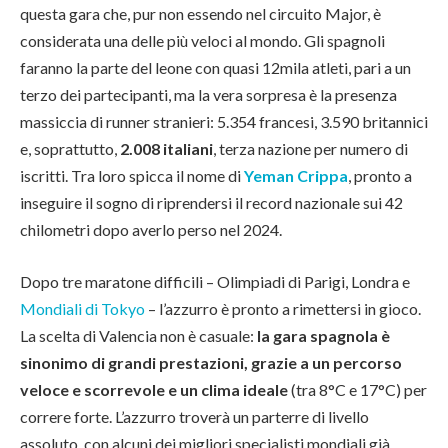
questa gara che, pur non essendo nel circuito Major, è
considerata una delle più veloci al mondo. Gli spagnoli
faranno la parte del leone con quasi 12mila atleti, pari a un
terzo dei partecipanti, ma la vera sorpresa è la presenza
massiccia di runner stranieri: 5.354 francesi, 3.590 britannici
e, soprattutto,
2.008 italiani
, terza nazione per numero di
iscritti. Tra loro spicca il nome di
Yeman Crippa
, pronto a
inseguire il sogno di riprendersi il record nazionale sui 42
chilometri dopo averlo perso nel 2024.
Dopo tre maratone difficili – Olimpiadi di Parigi, Londra e
Mondiali di Tokyo
– l’azzurro è pronto a rimettersi in gioco.
La scelta di Valencia non è casuale:
la gara spagnola è
sinonimo di grandi prestazioni, grazie a un percorso
veloce e scorrevole e un clima ideale
(tra 8°C e 17°C) per
correre forte. L’azzurro troverà un parterre di livello
assoluto, con alcuni dei migliori specialisti mondiali già