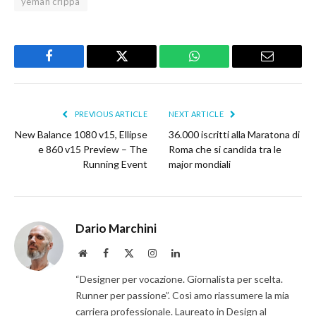
yeman crippa
Facebook
Twitter
WhatsApp
Email
PREVIOUS ARTICLE
NEXT ARTICLE
New Balance 1080 v15, Ellipse
36.000 iscritti alla Maratona di
e 860 v15 Preview – The
Roma che si candida tra le
Running Event
major mondiali
Dario Marchini
Website
Facebook
X
Instagram
LinkedIn
(Twitter)
“Designer per vocazione. Giornalista per scelta.
Runner per passione”. Così amo riassumere la mia
carriera professionale. Laureato in Design al