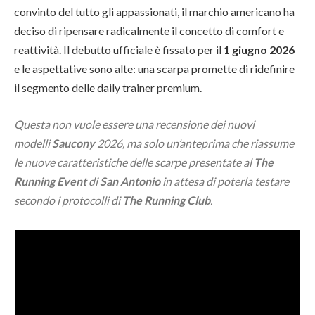
convinto del tutto gli appassionati, il marchio americano ha
deciso di ripensare radicalmente il concetto di comfort e
reattività. Il debutto ufficiale è fissato per il
1 giugno 2026
e le aspettative sono alte: una scarpa promette di ridefinire
il segmento delle daily trainer premium.
Questa non vuole essere una recensione dei nuovi
modelli
Saucony
2026,
ma solo un’anteprima che riassume
le nuove caratteristiche delle scarpe presentate al
The
Running Event
di
San Antonio
in attesa di poterla testare
secondo i protocolli di
The Running Club
.