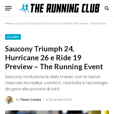
Home
»
Saucony Triumph 24, Hurricane 26 e Ride 19 Preview – The Running Event
SCARPE
Saucony Triumph 24,
Hurricane 26 e Ride 19
Preview – The Running Event
Saucony rivoluziona le daily trainer con la nuova
mescola Incredilux: comfort, reattività e tecnologia
da gara alla portata di tutti.
By
Paolo Corsini
4 Dicembre 2025