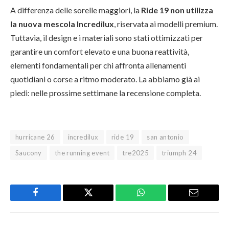
A differenza delle sorelle maggiori, la
Ride 19 non utilizza
la nuova mescola Incredilux
, riservata ai modelli premium.
Tuttavia, il design e i materiali sono stati ottimizzati per
garantire un comfort elevato e una buona reattività,
elementi fondamentali per chi affronta allenamenti
quotidiani o corse a ritmo moderato. La abbiamo già ai
piedi: nelle prossime settimane la recensione completa.
hurricane 26
incredilux
ride 19
san antonio
Saucony
the running event
tre2025
triumph 24
Facebook
Twitter
WhatsApp
Email