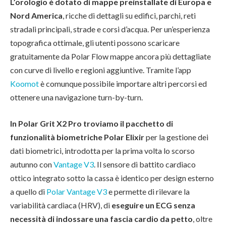
L’orologio è dotato di mappe preinstallate di Europa e
Nord America
, ricche di dettagli su edifici, parchi, reti
stradali principali, strade e corsi d’acqua. Per un’esperienza
topografica ottimale, gli utenti possono scaricare
gratuitamente da Polar Flow mappe ancora più dettagliate
con curve di livello e regioni aggiuntive. Tramite l’app
Koomot
è comunque possibile importare altri percorsi ed
ottenere una navigazione turn-by-turn.
In Polar Grit X2 Pro troviamo il pacchetto di
funzionalità biometriche Polar Elixir
per la gestione dei
dati biometrici, introdotta per la prima volta lo scorso
autunno con
Vantage V3
. Il sensore di battito cardiaco
ottico integrato sotto la cassa è identico per design esterno
a quello di
Polar Vantage V3
e permette di rilevare la
variabilità cardiaca (HRV), di
eseguire un ECG senza
necessità di indossare una fascia cardio da petto
, oltre