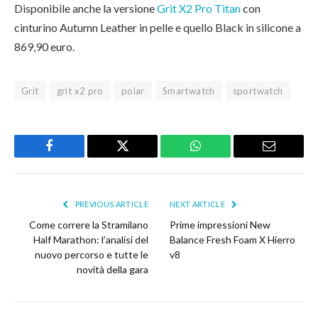
Disponibile anche la versione
Grit X2 Pro Titan
con
cinturino Autumn Leather in pelle e quello Black in silicone a
869,90 euro.
Grit
grit x2 pro
polar
Smartwatch
sportwatch
Facebook
Twitter
WhatsApp
Email
PREVIOUS ARTICLE
NEXT ARTICLE
Come correre la Stramilano
Prime impressioni New
Half Marathon: l’analisi del
Balance Fresh Foam X Hierro
nuovo percorso e tutte le
v8
novità della gara