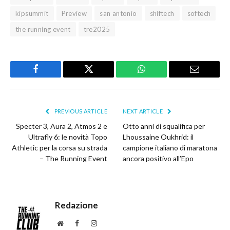
kipsummit
Preview
san antonio
shiftech
softech
the running event
tre2025
Facebook
Twitter
WhatsApp
Email
PREVIOUS ARTICLE
NEXT ARTICLE
Specter 3, Aura 2, Atmos 2 e
Otto anni di squalifica per
Ultrafly 6: le novità Topo
Lhoussaine Oukhrid: il
Athletic per la corsa su strada
campione italiano di maratona
– The Running Event
ancora positivo all’Epo
Redazione
Website
Facebook
Instagram