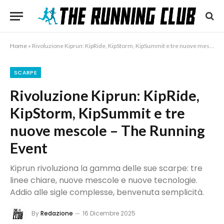
Home
»
Rivoluzione Kiprun: KipRide, KipStorm, KipSummit e tre nuove mescole – The Running Event
SCARPE
Rivoluzione Kiprun: KipRide,
KipStorm, KipSummit e tre
nuove mescole – The Running
Event
Kiprun rivoluziona la gamma delle sue scarpe: tre
linee chiare, nuove mescole e nuove tecnologie.
Addio alle sigle complesse, benvenuta semplicità.
By
Redazione
16 Dicembre 2025