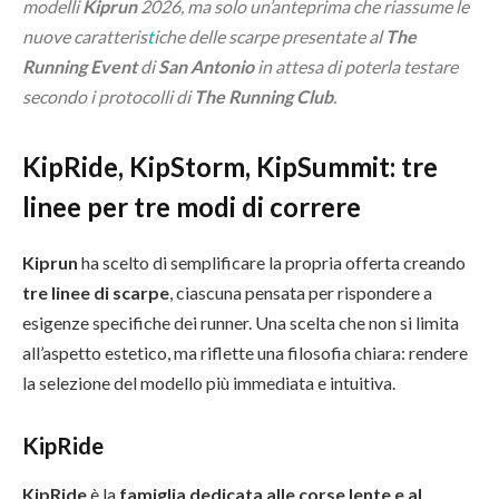
modelli
Kiprun
2026,
ma solo un’anteprima che riassume le
nuove caratteris
t
iche delle scarpe presentate al
The
Running Event
di
San Antonio
in attesa di poterla testare
secondo i protocolli di
The Running Club
.
KipRide, KipStorm, KipSummit: tre
linee per tre modi di correre
Kiprun
ha scelto di semplificare la propria offerta creando
tre linee di scarpe
, ciascuna pensata per rispondere a
esigenze specifiche dei runner. Una scelta che non si limita
all’aspetto estetico, ma riflette una filosofia chiara: rendere
la selezione del modello più immediata e intuitiva.
KipRide
KipRide
è la
famiglia dedicata alle corse lente e al