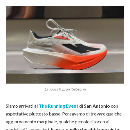
La nuova Kiprun KipStorm
Siamo arrivati al
The Running Event
di
San Antonio
con
aspettative piuttosto basse. Pensavamo di trovare qualche
aggiornamento marginale, qualche piccolo ritocco ai
modelli già conosciuti. Invece,
quello che abbiamo visto