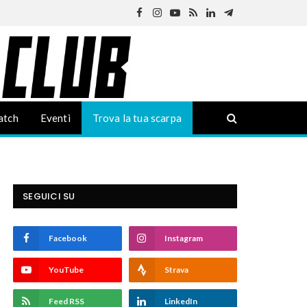
Facebook
Instagram
YouTube
RSS
LinkedIn
Telegram
atch
Eventi
Trova la tua scarpa
SEGUICI SU
Facebook
Instagram
YouTube
Strava
Feed RSS
LinkedIn