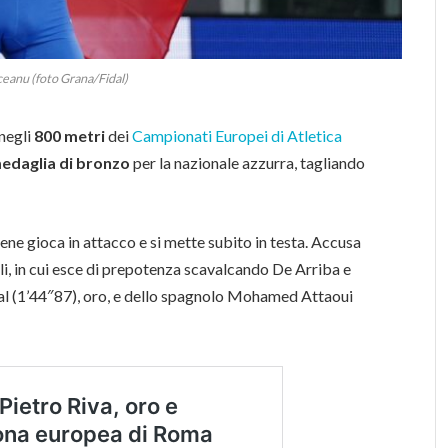
ceanu (foto Grana/Fidal)
 negli
800 metri
dei
Campionati Europei di Atletica
edaglia di bronzo
per la nazionale azzurra, tagliando
ne gioca in attacco e si mette subito in testa. Accusa
nali, in cui esce di prepotenza scavalcando De Arriba e
ual (1’44″87), oro, e dello spagnolo Mohamed Attaoui