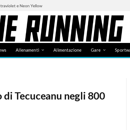
ltraviolet e Neon Yellow
ews
Allenamenti
Alimentazione
Gare
Sportw
o di Tecuceanu negli 800