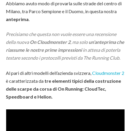
Abbiamo avuto modo di provarla sulle strade del centro di
Milano, tra Parco Sempione e il Duomo, in questa nostra
anteprima
.
Precisiamo che questa non vuole essere una recensione
della nuova
On Cloudmonster 2
, ma solo
un’anteprima che
riassume le nostre prime impressioni
in attesa di poterla
testare secondo i protocolli previsti da The Running Club.
Al pari di altri modelli dell’azienda svizzera,
Cloudmonster 2
è caratterizzata da
tre elementi tipici della costruzione
delle scarpe da corsa di On Running: CloudTec,
Speedboard e Helion.