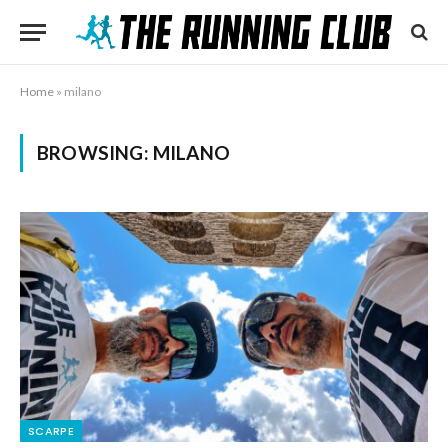
Home
»
milano
BROWSING:
MILANO
SCARPE