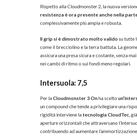
Rispetto alla Cloudmonster 2, la nuova version
resistenza è ora presente anche nella par
complessivamente più ampia e robusta.
Il grip si è dimostrato molto valido
su tutte 
come il brecciolino e la terra battuta. La geome
assicura una presa sicura e costante, senza ma
nei cambi di ritmo o sui fondi meno regolari.
Intersuola:
7,5
Per la
Cloudmonster 3 On
ha scelto
un’inter
un compound che tende a privilegiare una rispo
rigidità interviene la
tecnologia CloudTec
, g
aperture orizzontali che attraversano l’intersu
contribuendo ad aumentare l’ammortizzazione e 