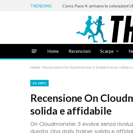
TRENDING
Coros Pace 4: arrivano le colorazioni U
Home
Recensioni
Scarpe
N
Home
»
Recensione On Cloudmonster 3, la daily trainer solida e a
SCARPE
Recensione On Cloudmon
solida e affidabile
On Cloudmonster 3 evolve senza rivoluzi
durata. Una daily trainer solida e affida