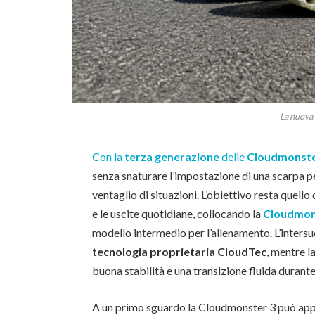
La nuova
Con la
terza generazione
delle
Cloudmonst
senza snaturare l’impostazione di una scarpa 
ventaglio di situazioni. L’obiettivo resta quello 
e le uscite quotidiane, collocando la
Cloudmon
modello intermedio per l’allenamento. L’intersuo
tecnologia proprietaria CloudTec
, mentre l
buona stabilità e una transizione fluida durante
A un primo sguardo la Cloudmonster 3 può appa