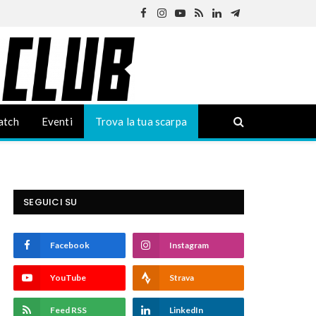
Facebook
Instagram
YouTube
RSS
LinkedIn
Telegram
atch
Eventi
Trova la tua scarpa
SEGUICI SU
Facebook
Instagram
YouTube
Strava
Feed RSS
LinkedIn