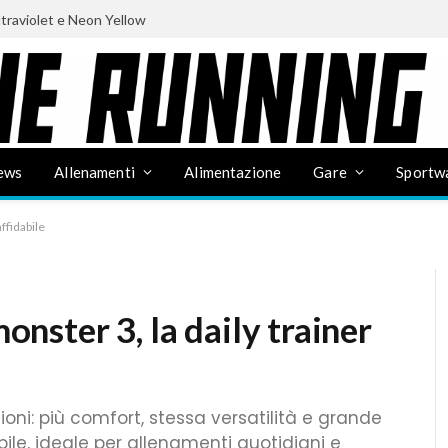
ltraviolet e Neon Yellow
ews
Allenamenti
Alimentazione
Gare
Sportw
ffidabile
ster 3, la daily trainer
oni: più comfort, stessa versatilità e grande
bile, ideale per allenamenti quotidiani e