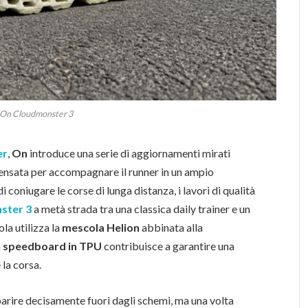
 On Cloudmonster 3
er
,
On
introduce una serie di aggiornamenti mirati
pensata per accompagnare il runner in un ampio
di coniugare le corse di lunga distanza, i lavori di qualità
ster 3
a metà strada tra una classica daily trainer e un
la utilizza la
mescola Helion
abbinata alla
a
speedboard in TPU
contribuisce a garantire una
 la corsa.
rire decisamente fuori dagli schemi, ma una volta