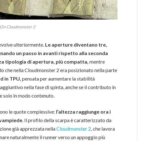
 On Cloudmonster 3
evolve ulteriormente.
Le aperture diventano tre,
gnando un passo in avanti rispetto alla seconda
za tipologia di apertura, più compatta,
mentre
ido che nella Cloudmonster 2 era posizionato nella parte
d in TPU,
pensata per aumentare la stabilità
ggiuntivo nella fase di spinta, anche se il contributo in
le solo in modo contenuto.
cono le quote complessive:
l’altezza raggiunge ora i
n avampiede
. Il profilo della scarpa è caratterizzato da
uzione già apprezzata nella
Cloudmonster 2
, che lavora
nare naturalmente il runner verso un appoggio più