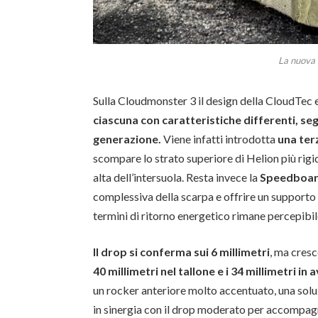
La nuova
Sulla Cloudmonster 3 il design della CloudTec 
ciascuna con caratteristiche differenti, se
generazione.
Viene infatti introdotta
una ter
scompare lo strato superiore di Helion più rig
alta dell’intersuola. Resta invece la
Speedboar
complessiva della scarpa e offrire un supporto a
termini di ritorno energetico rimane percepibi
Il drop si conferma sui 6 millimetri
, ma cres
40 millimetri nel tallone e i 34 millimetri i
un rocker anteriore molto accentuato, una sol
in sinergia con il drop moderato per accompag