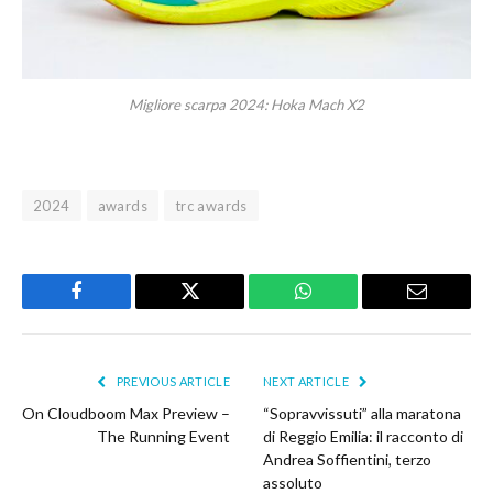
Migliore scarpa 2024: Hoka Mach X2
2024
awards
trc awards
Facebook
Twitter
WhatsApp
Email
PREVIOUS ARTICLE
NEXT ARTICLE
On Cloudboom Max Preview –
“Sopravvissuti” alla maratona
The Running Event
di Reggio Emilia: il racconto di
Andrea Soffientini, terzo
assoluto