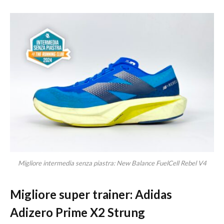
Migliore intermedia senza piastra: New Balance FuelCell Rebel V4
Migliore super trainer: Adidas
Adizero Prime X2 Strung