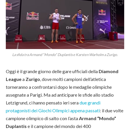
La sfida tra Armand “Mondo” Duplantis e Karsten Warholm a Zurigo.
Oggi è il grande giorno delle gare ufficiali della
Diamond
League
a
Zurigo
, dove molti campioni dell’atletica
torneranno a confrontarsi dopo le medaglie olimpiche
assegnate a Parigi. Ma ad anticipare le sfide allo stadio
Letzigrund, ci hanno pensato ieri sera
due grandi
protagonisti dei Giochi Olimpici appena passati
: il due volte
campione olimpico di salto con l’asta
Armand “Mondo”
Duplantis
e il campione del mondo dei 400