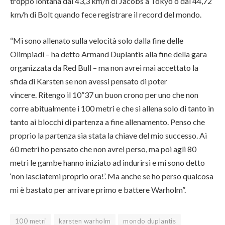
troppo lontana dai 43,3 km/h di Jacobs a Tokyo o dal 44,72
km/h di Bolt quando fece registrare il record del mondo.
“Mi sono allenato sulla velocità solo dalla fine delle
Olimpiadi – ha detto Armand Duplantis alla fine della gara
organizzata da Red Bull – ma non avrei mai accettato la
sfida di Karsten se non avessi pensato di poter
vincere. Ritengo il 10”37 un buon crono per uno che non
corre abitualmente i 100 metri e che si allena solo di tanto in
tanto ai blocchi di partenza a fine allenamento. Penso che
proprio la partenza sia stata la chiave del mio successo. Ai
60 metri ho pensato che non avrei perso, ma poi agli 80
metri le gambe hanno iniziato ad indurirsi e mi sono detto
‘non lasciatemi proprio ora!’. Ma anche se ho perso qualcosa
mi è bastato per arrivare primo e battere Warholm”.
100 metri
karsten warholm
mondo duplantis