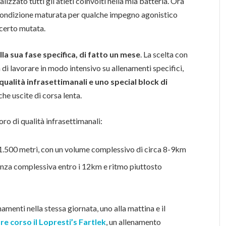
izzato tutti gli atleti coinvolti nella mia batteria. Ora
 condizione maturata per qualche impegno agonistico
 certo mutata.
la sua fase specifica, di fatto un mese
. La scelta con
a di lavorare in modo intensivo su allenamenti specifici,
qualità infrasettimanali e uno special block di
che uscite di corsa lenta.
oro di qualità infrasettimanali:
ui 1.500 metri, con un volume complessivo di circa 8-9km
tanza complessiva entro i 12km e ritmo piuttosto
menti nella stessa giornata, uno alla mattina e il
e corso il Lopresti’s Fartlek
, un allenamento