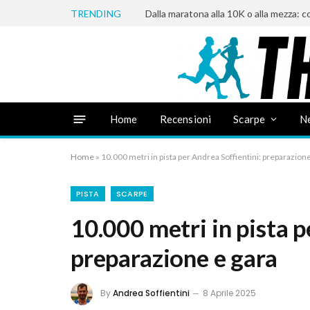
TRENDING
Home
Recensioni
Scarpe
N
Home
»
10.000 metri in pista per Andrea Soffientini: preparazione
PISTA
SCARPE
10.000 metri in pista p
preparazione e gara
By
Andrea Soffientini
8 Aprile 2025