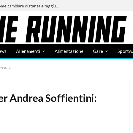
Cooling e running: tutte le strategie di raffreddamento interno ed esterno per correre con il caldo
ews
Allenamenti
Alimentazione
Gare
Sportw
 e gara
er Andrea Soffientini: