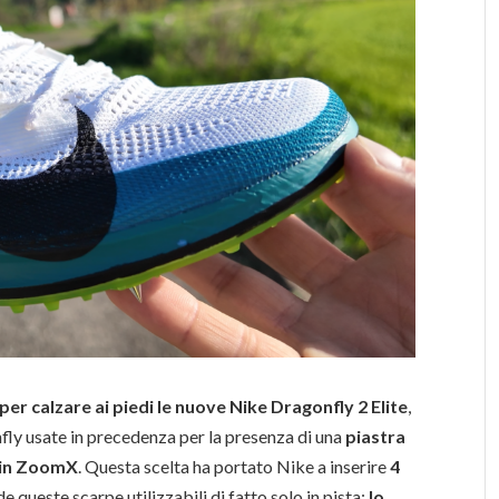
er calzare ai piedi le nuove Nike Dragonfly 2 Elite
,
nfly usate in precedenza per la presenza di una
piastra
 in ZoomX
. Questa scelta ha portato Nike a inserire
4
de queste scarpe utilizzabili di fatto solo in pista:
lo