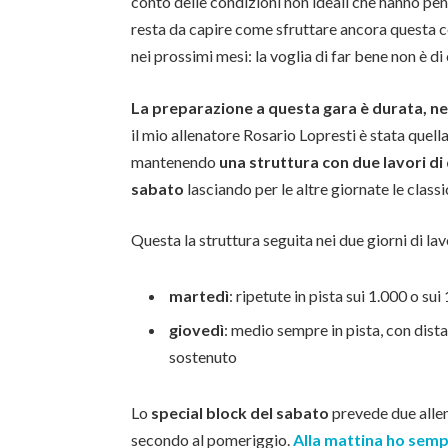
conto delle condizioni non ideali che hanno penal
resta da capire come sfruttare ancora questa
nei prossimi mesi: la voglia di far bene non è di
La preparazione a questa gara è durata, nel
il mio allenatore Rosario Lopresti è stata quell
mantenendo
una struttura con due lavori di 
sabato
lasciando per le altre giornate le classi
Questa la struttura seguita nei due giorni di lav
martedì
: ripetute in pista sui 1.000 o s
giovedì
: medio sempre in pista, con dis
sostenuto
Lo
special block del sabato
prevede due allena
secondo al pomeriggio.
Alla mattina ho sempr