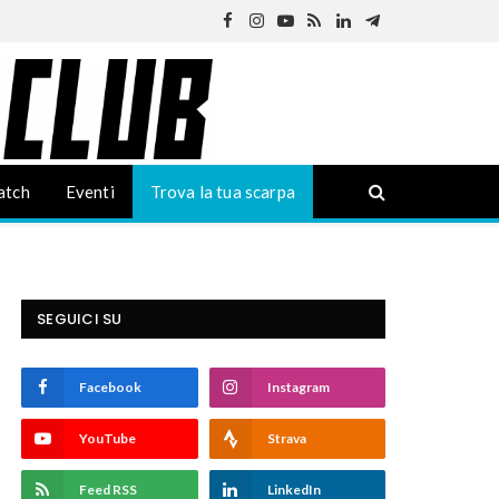
Facebook
Instagram
YouTube
RSS
LinkedIn
Telegram
atch
Eventi
Trova la tua scarpa
SEGUICI SU
Facebook
Instagram
YouTube
Strava
Feed RSS
LinkedIn