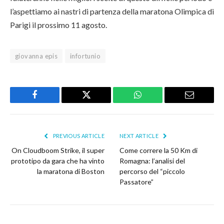
l’aspettiamo ai nastri di partenza della maratona Olimpica di
Parigi il prossimo 11 agosto.
giovanna epis
infortunio
Facebook
Twitter
WhatsApp
Email
PREVIOUS ARTICLE
NEXT ARTICLE
On Cloudboom Strike, il super
Come correre la 50 Km di
prototipo da gara che ha vinto
Romagna: l’analisi del
la maratona di Boston
percorso del “piccolo
Passatore”