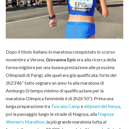
Dopo il titolo italiano in maratona conquistato lo scorso
novembre a Verona,
Giovanna Epis
era alla ricerca della
forma migliore per una buona prestazione alle prossime
Olimpiadi di Parigi, alle quali era già qualificata, forte del
2h23’46” fatto segnare un anno fa alla maratona di
Amburgo (il tempo minimo di qualificazione per la
maratona Olimpica femminile è di 2h26’50”). Prima una
lunga preparazione tra
Tuscany Camp
e
altipiani del Kenya
,
poi la passaggio lungo le strade di Nagoya, alla
Nagoya
Women’s Marathon
, la più grande maratona tutta al