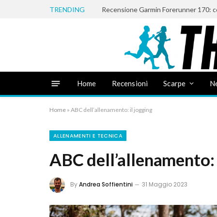
TRENDING
Recensione Garmin Forerunner 170: c
Home
Recensioni
Scarpe
N
Home
»
ABC dell’allenamento: il jogging
ALLENAMENTI E TECNICA
ABC dell’allenamento: 
By
Andrea Soffientini
31 Maggio 2023