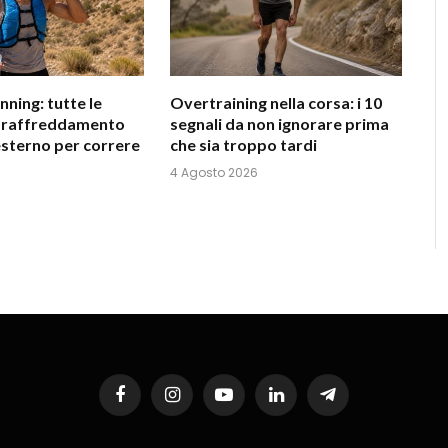
nning: tutte le
Overtraining nella corsa: i 10
i raffreddamento
segnali da non ignorare prima
esterno per correre
che sia troppo tardi
4 Agosto 2026
Facebook
Instagram
YouTube
LinkedIn
Telegram