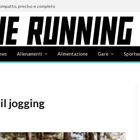
ompatto, preciso e completo
ews
Allenamenti
Alimentazione
Gare
Sportw
il jogging