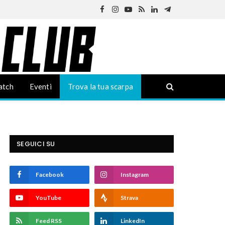
Facebook
Instagram
YouTube
RSS
LinkedIn
Telegram
atch
Eventi
Trova la tua scarpa
SEGUICI SU
Facebook
Instagram
YouTube
Strava
Feed RSS
LinkedIn