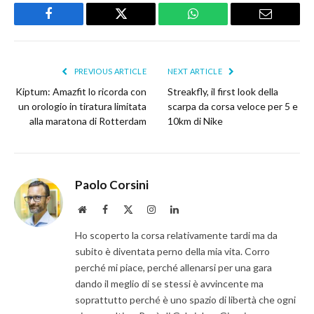
Facebook
Twitter
WhatsApp
Email
PREVIOUS ARTICLE
NEXT ARTICLE
Kiptum: Amazfit lo ricorda con
Streakfly, il first look della
un orologio in tiratura limitata
scarpa da corsa veloce per 5 e
alla maratona di Rotterdam
10km di Nike
Paolo Corsini
Website
Facebook
X
Instagram
LinkedIn
(Twitter)
Ho scoperto la corsa relativamente tardi ma da
subito è diventata perno della mia vita. Corro
perché mi piace, perché allenarsi per una gara
dando il meglio di se stessi è avvincente ma
soprattutto perché è uno spazio di libertà che ogni