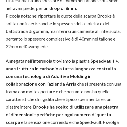
L’intersuola ha uno spessore di 34mm nel tallone e di 26mm
nell’avampiede, per
un drop di 8mm
.
Piccola nota: nel riportare le quote della scarpa Brooks è
solita non inserire anche lo spessore della soletta e del
battistrada di gomma, ma riferirsi unicamente all’intersuola,
pertanto lo spessore complessivo è di 40mm nel tallone e
32mm nell’avampiede.
Annegata nell’intersuola troviamo la piastra
Speedvault +,
una struttura in carbonio a tutta lunghezza costruita
con una tecnologia di Additive Molding in
collaborazione con l’azienda Arris
che si presenta con una
trama con molte aperture e che pertanto non ha quelle
caratteristiche di rigidità che è tipico sperimentare con
piastre intere.
Brooks ha scelto di utilizzare una piastra
di dimensioni specifiche per ogni numero di questa
scarpa
e la sensazione correndo è che Speedvault + svolga