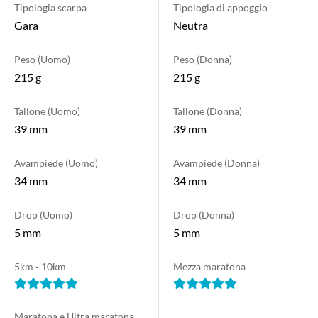
Tipologia scarpa
Tipologia di appoggio
Gara
Neutra
Peso (Uomo)
Peso (Donna)
215 g
215 g
Tallone (Uomo)
Tallone (Donna)
39 mm
39 mm
Avampiede (Uomo)
Avampiede (Donna)
34 mm
34 mm
Drop (Uomo)
Drop (Donna)
5 mm
5 mm
5km - 10km
Mezza maratona
Maratona e Ultra maratona