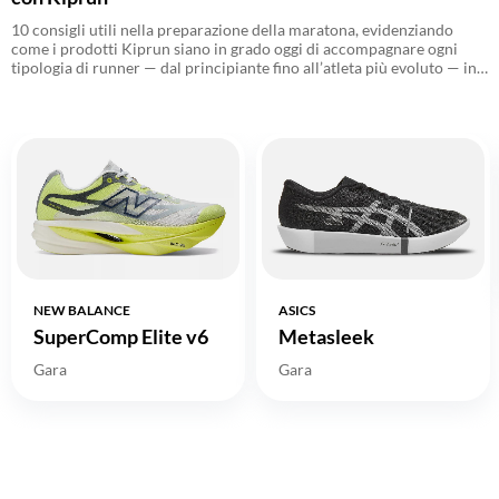
10 consigli utili nella preparazione della maratona, evidenziando
come i prodotti Kiprun siano in grado oggi di accompagnare ogni
tipologia di runner — dal principiante fino all’atleta più evoluto — in
tutte le fasi del percorso verso i 42 chilometri, dagli allenamenti
quotidiani alla gara.
NEW BALANCE
ASICS
SuperComp Elite v6
Metasleek
Gara
Gara