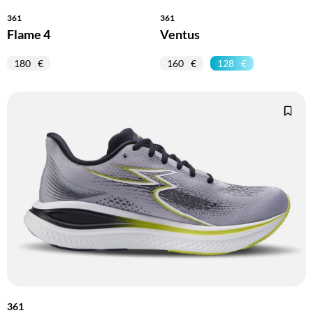
361
361
Flame 4
Ventus
180
160
128
361