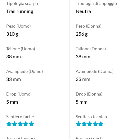
Tipologia scarpa
Tipologia di appoggio
Trail running
Neutra
Peso (Uomo)
Peso (Donna)
310 g
256 g
Tallone (Uomo)
Tallone (Donna)
38 mm
38 mm
Avampiede (Uomo)
Avampiede (Donna)
33 mm
33 mm
Drop (Uomo)
Drop (Donna)
5 mm
5 mm
Sentiero facile
Sentiero tecnico
Terreni fangosi
Percorsi misti