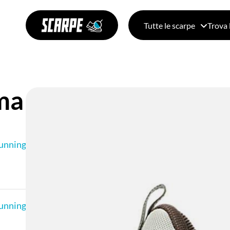
Tutte le scarpe
Trova 
ma 8
unning da Uomo
unning da Uomo