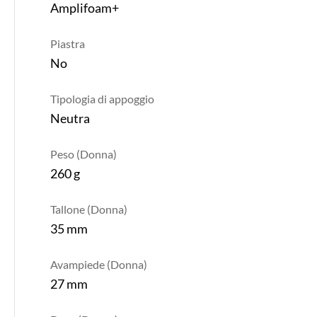
Amplifoam+
Piastra
No
Tipologia di appoggio
Neutra
Peso (Donna)
260 g
Tallone (Donna)
35 mm
Avampiede (Donna)
27 mm