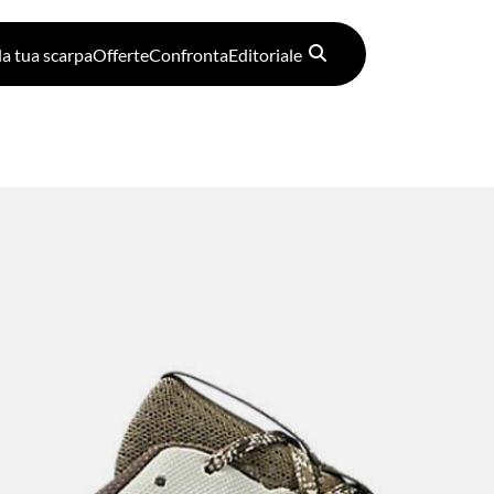
la tua scarpa
Offerte
Confronta
Editoriale