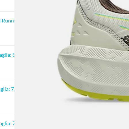
 Running da Donna
lia: 8 US - 39,5, nero
ia: 7,5 US - 40,5, nero
lia: 7,5 US - 39, nero