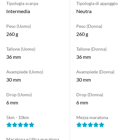
Tipologia scarpa
Tipologia di appoggio
Intermedia
Neutra
Peso (Uomo)
Peso (Donna)
260 g
260 g
Tallone (Uomo)
Tallone (Donna)
36 mm
36 mm
Avampiede (Uomo)
Avampiede (Donna)
30 mm
30 mm
Drop (Uomo)
Drop (Donna)
6 mm
6 mm
5km - 10km
Mezza maratona
Maratona e Ultra maratona