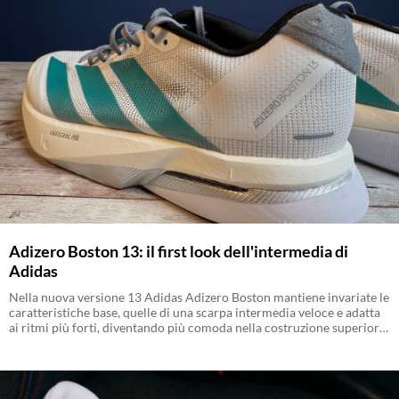
Adizero Boston 13: il first look dell'intermedia di
Adidas
Nella nuova versione 13 Adidas Adizero Boston mantiene invariate le
caratteristiche base, quelle di una scarpa intermedia veloce e adatta
ai ritmi più forti, diventando più comoda nella costruzione superiore
e guadagnando una intersuola con ancora più mescola Lightstrike
Pro. Vediamone caratteristiche e comportamento nel nostro iniziale
first look.